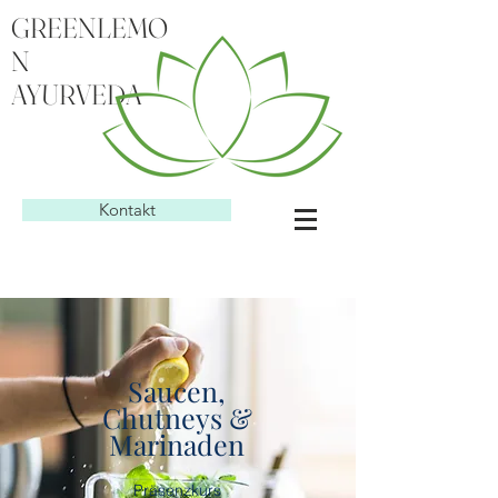
GREENLEMO
N
AYURVEDA
Kontakt
Saucen,
Chutneys &
Marinaden
Präsenzkurs