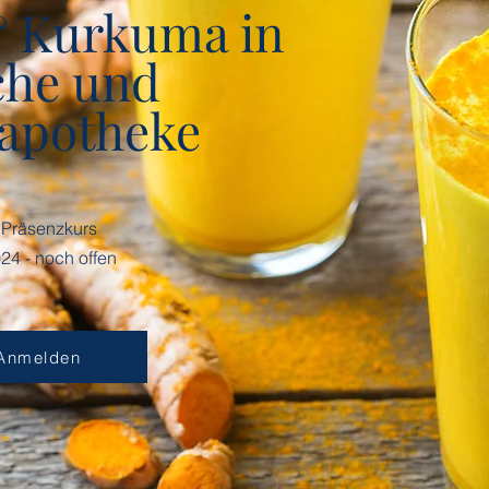
& Kurkuma in
he und
apotheke
Präsenzkurs
24 - noch offen
Anmelden