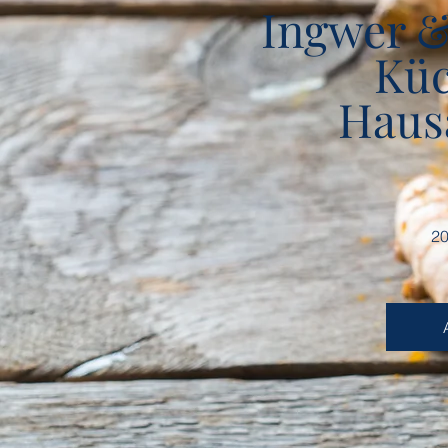
Ingwer 
Küc
Haus
20